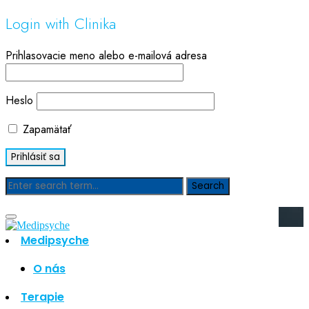
Login with Clinika
Prihlasovacie meno alebo e-mailová adresa
Heslo
Zapamätať
Blog
Medipsyche
Hľadať
Hľadať
O nás
Najnovšie články
Terapie