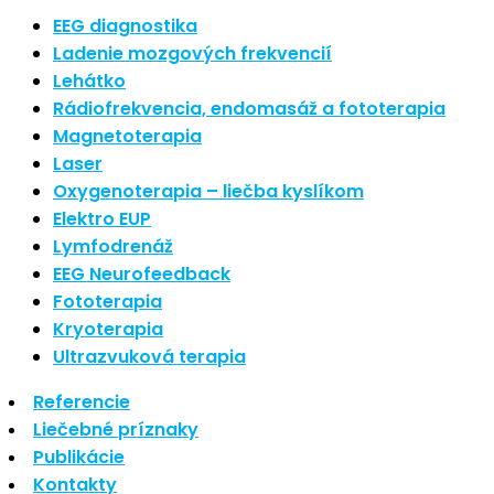
Nové polarizované svetlo
EEG diagnostika
So psoriázou netreba žiť
Ladenie mozgových frekvencií
Rozšírenie služieb
Lehátko
Hudba a vývoj mozgu
Rádiofrekvencia, endomasáž a fototerapia
Magnetoterapia
Najnovšie komentáre
Laser
Oxygenoterapia – liečba kyslíkom
Žiadne komentáre na zobrazenie.
Elektro EUP
Archív
Lymfodrenáž
EEG Neurofeedback
september 2021
Fototerapia
apríl 2021
Kryoterapia
august 2020
Ultrazvuková terapia
Kategórie
Referencie
Liečebné príznaky
Nezaradené
Publikácie
Skin Care
Kontakty
Zdravý štýl