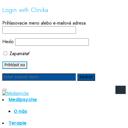
Login with Clinika
Prihlasovacie meno alebo e-mailová adresa
Heslo
Zapamätať
Blog
Medipsyche
Hľadať
Hľadať
O nás
Najnovšie články
Terapie