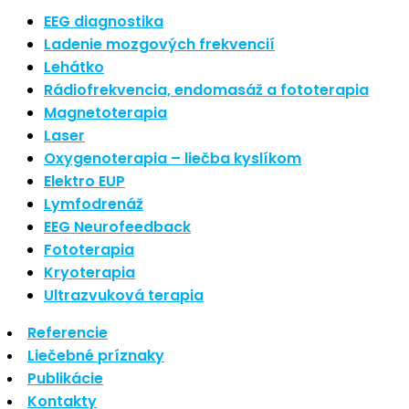
Nové polarizované svetlo
EEG diagnostika
So psoriázou netreba žiť
Ladenie mozgových frekvencií
Rozšírenie služieb
Lehátko
Hudba a vývoj mozgu
Rádiofrekvencia, endomasáž a fototerapia
Magnetoterapia
Najnovšie komentáre
Laser
Oxygenoterapia – liečba kyslíkom
Žiadne komentáre na zobrazenie.
Elektro EUP
Archív
Lymfodrenáž
EEG Neurofeedback
september 2021
Fototerapia
apríl 2021
Kryoterapia
august 2020
Ultrazvuková terapia
Kategórie
Referencie
Liečebné príznaky
Nezaradené
Publikácie
Skin Care
Kontakty
Zdravý štýl