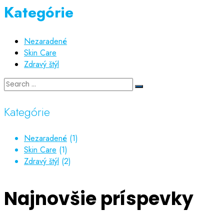
Kategórie
Nezaradené
Skin Care
Zdravý štýl
Kategórie
Nezaradené
(1)
Skin Care
(1)
Zdravý štýl
(2)
Najnovšie príspevky