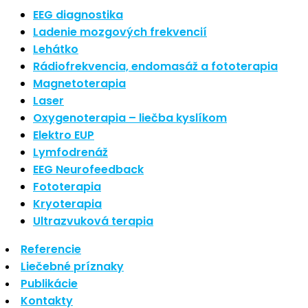
Najnovšie články
EEG diagnostika
Ladenie mozgových frekvencií
Lehátko
Nové polarizované svetlo
Rádiofrekvencia, endomasáž a fototerapia
So psoriázou netreba žiť
Magnetoterapia
Rozšírenie služieb
Hudba a vývoj mozgu
Laser
Oxygenoterapia – liečba kyslíkom
Najnovšie komentáre
Elektro EUP
Lymfodrenáž
EEG Neurofeedback
Žiadne komentáre na zobrazenie.
Fototerapia
Kryoterapia
Archív
Ultrazvuková terapia
Referencie
september 2021
Liečebné príznaky
apríl 2021
Publikácie
august 2020
Kontakty