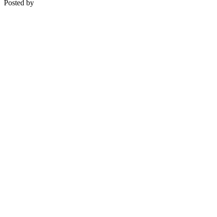
Posted by
Medipsyche
Košecká 32/25, Ilava
0948 274 721 – objednávky