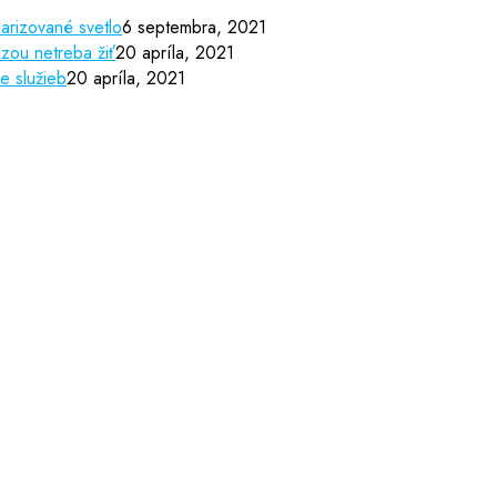
arizované svetlo
6 septembra, 2021
zou netreba žiť
20 apríla, 2021
e služieb
20 apríla, 2021