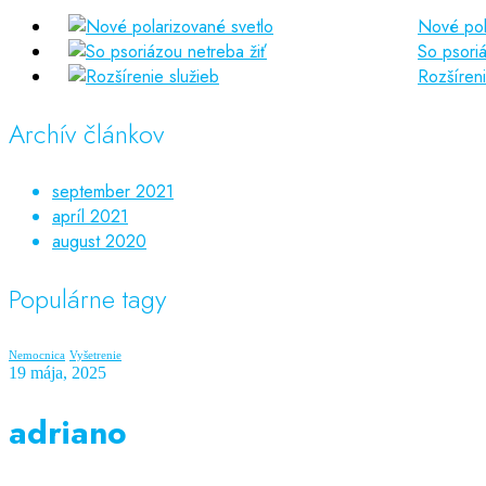
Nové pol
So psoriá
Rozšíreni
Archív článkov
september 2021
apríl 2021
august 2020
Populárne tagy
Nemocnica
Vyšetrenie
19 mája, 2025
adriano