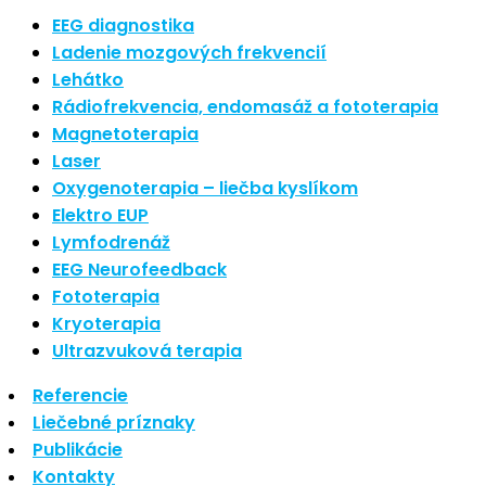
Nové polarizované svetlo
EEG diagnostika
So psoriázou netreba žiť
Ladenie mozgových frekvencií
Rozšírenie služieb
Lehátko
Hudba a vývoj mozgu
Rádiofrekvencia, endomasáž a fototerapia
Magnetoterapia
Najnovšie komentáre
Laser
Oxygenoterapia – liečba kyslíkom
Žiadne komentáre na zobrazenie.
Elektro EUP
Archív
Lymfodrenáž
EEG Neurofeedback
september 2021
Fototerapia
apríl 2021
Kryoterapia
august 2020
Ultrazvuková terapia
Kategórie
Referencie
Liečebné príznaky
Nezaradené
Publikácie
Skin Care
Kontakty
Zdravý štýl