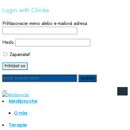
Login with Clinika
Prihlasovacie meno alebo e-mailová adresa
Heslo
Zapamätať
Blog
Medipsyche
Hľadať
Hľadať
O nás
Najnovšie články
Terapie