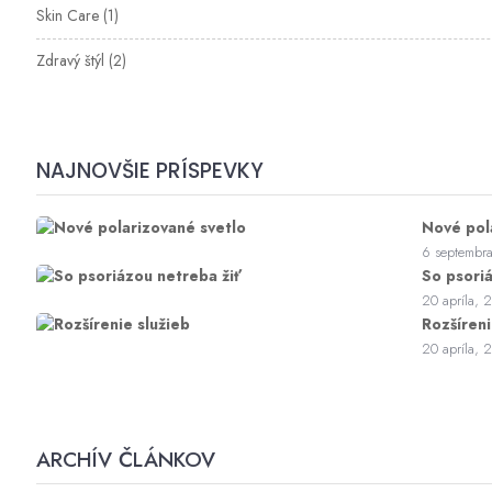
Skin Care
(1)
Zdravý štýl
(2)
NAJNOVŠIE PRÍSPEVKY
Nové pol
6 septembr
So psori
20 apríla, 
Rozšíreni
20 apríla, 
ARCHÍV ČLÁNKOV