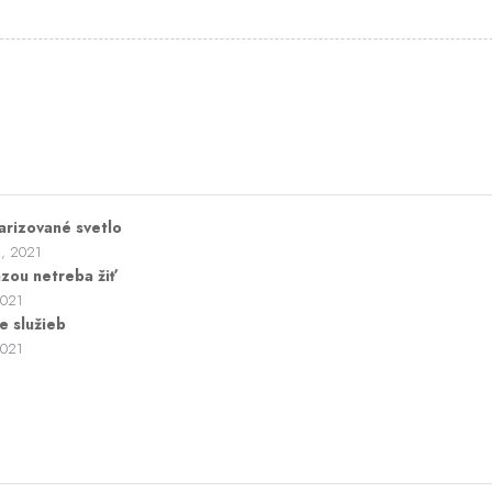
arizované svetlo
a, 2021
ázou netreba žiť
2021
e služieb
2021