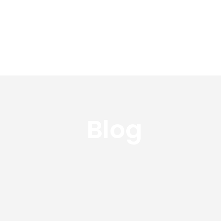
Medipsyche
Terapie
R
Blog