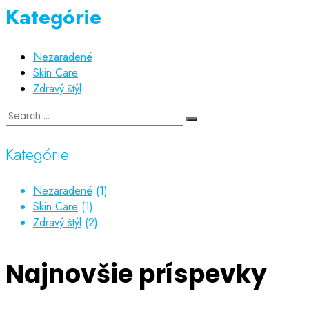
Kategórie
Nezaradené
Skin Care
Zdravý štýl
Kategórie
Nezaradené
(1)
Skin Care
(1)
Zdravý štýl
(2)
Najnovšie príspevky