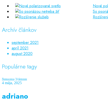
Nové pol
So psoriá
Rozšíreni
Archív článkov
september 2021
apríl 2021
august 2020
Populárne tagy
Nemocnica
Vyšetrenie
4 mája, 2025
adriano