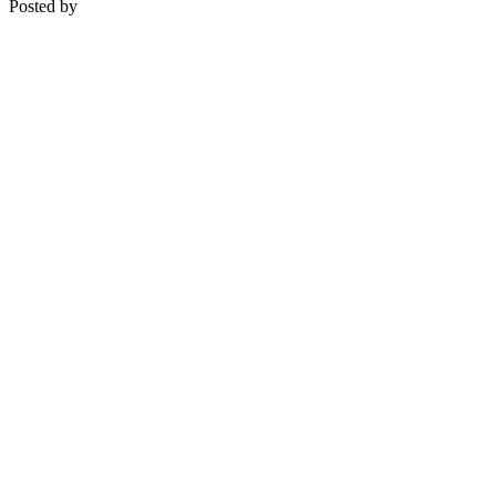
Posted by
Medipsyche
Košecká 32/25, Ilava
0948 274 721 – objednávky