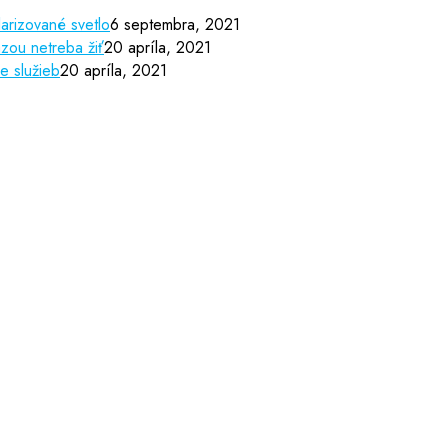
arizované svetlo
6 septembra, 2021
zou netreba žiť
20 apríla, 2021
e služieb
20 apríla, 2021