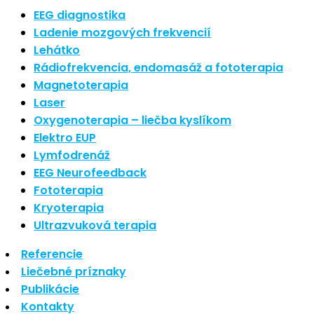
Najnovšie články
EEG diagnostika
Ladenie mozgových frekvencií
Lehátko
Nové polarizované svetlo
Rádiofrekvencia, endomasáž a fototerapia
So psoriázou netreba žiť
Magnetoterapia
Rozšírenie služieb
Hudba a vývoj mozgu
Laser
Oxygenoterapia – liečba kyslíkom
Najnovšie komentáre
Elektro EUP
Lymfodrenáž
EEG Neurofeedback
Žiadne komentáre na zobrazenie.
Fototerapia
Kryoterapia
Archív
Ultrazvuková terapia
Referencie
september 2021
Liečebné príznaky
apríl 2021
Publikácie
august 2020
Kontakty