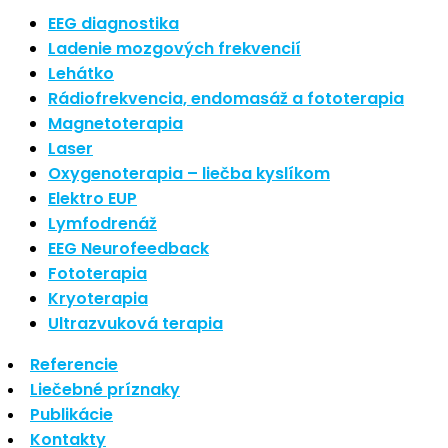
Nové polarizované svetlo
EEG diagnostika
So psoriázou netreba žiť
Ladenie mozgových frekvencií
Rozšírenie služieb
Lehátko
Hudba a vývoj mozgu
Rádiofrekvencia, endomasáž a fototerapia
Magnetoterapia
Najnovšie komentáre
Laser
Oxygenoterapia – liečba kyslíkom
Žiadne komentáre na zobrazenie.
Elektro EUP
Archív
Lymfodrenáž
EEG Neurofeedback
september 2021
Fototerapia
apríl 2021
Kryoterapia
august 2020
Ultrazvuková terapia
Kategórie
Referencie
Liečebné príznaky
Nezaradené
Publikácie
Skin Care
Kontakty
Zdravý štýl