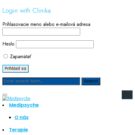
Login with Clinika
Prihlasovacie meno alebo e-mailová adresa
Heslo
Zapamätať
Blog
Medipsyche
Hľadať
Hľadať
O nás
Najnovšie články
Terapie