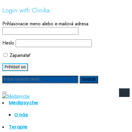
Login with Clinika
Prihlasovacie meno alebo e-mailová adresa
Heslo
Zapamätať
Blog
Medipsyche
Hľadať
Hľadať
O nás
Najnovšie články
Terapie