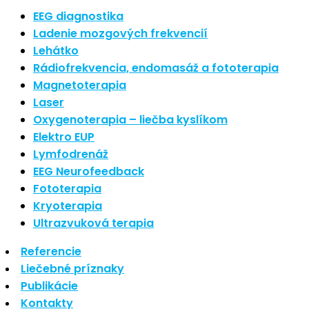
Nové polarizované svetlo
EEG diagnostika
So psoriázou netreba žiť
Ladenie mozgových frekvencií
Rozšírenie služieb
Lehátko
Hudba a vývoj mozgu
Rádiofrekvencia, endomasáž a fototerapia
Magnetoterapia
Najnovšie komentáre
Laser
Oxygenoterapia – liečba kyslíkom
Žiadne komentáre na zobrazenie.
Elektro EUP
Archív
Lymfodrenáž
EEG Neurofeedback
september 2021
Fototerapia
apríl 2021
Kryoterapia
august 2020
Ultrazvuková terapia
Kategórie
Referencie
Liečebné príznaky
Nezaradené
Publikácie
Skin Care
Kontakty
Zdravý štýl