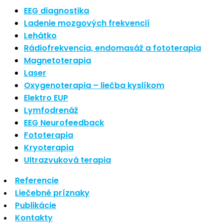
Najnovšie články
EEG diagnostika
Ladenie mozgových frekvencií
Lehátko
Nové polarizované svetlo
Rádiofrekvencia, endomasáž a fototerapia
So psoriázou netreba žiť
Magnetoterapia
Rozšírenie služieb
Hudba a vývoj mozgu
Laser
Oxygenoterapia – liečba kyslíkom
Najnovšie komentáre
Elektro EUP
Lymfodrenáž
EEG Neurofeedback
Žiadne komentáre na zobrazenie.
Fototerapia
Kryoterapia
Archív
Ultrazvuková terapia
Referencie
september 2021
Liečebné príznaky
apríl 2021
Publikácie
august 2020
Kontakty