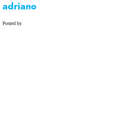
adriano
Posted by
Medipsyche
Košecká 32/25, Ilava