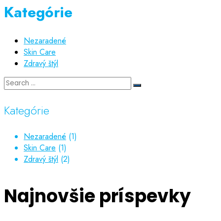
Kategórie
Nezaradené
Skin Care
Zdravý štýl
Kategórie
Nezaradené
(1)
Skin Care
(1)
Zdravý štýl
(2)
Najnovšie príspevky