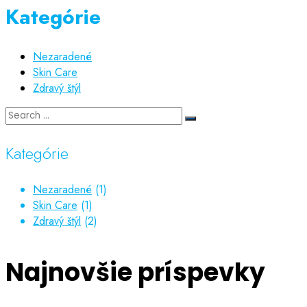
Kategórie
Nezaradené
Skin Care
Zdravý štýl
Kategórie
Nezaradené
(1)
Skin Care
(1)
Zdravý štýl
(2)
Najnovšie príspevky