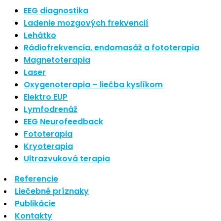
Najnovšie články
EEG diagnostika
Ladenie mozgových frekvencií
Lehátko
Nové polarizované svetlo
Rádiofrekvencia, endomasáž a fototerapia
So psoriázou netreba žiť
Magnetoterapia
Rozšírenie služieb
Hudba a vývoj mozgu
Laser
Oxygenoterapia – liečba kyslíkom
Najnovšie komentáre
Elektro EUP
Lymfodrenáž
EEG Neurofeedback
Žiadne komentáre na zobrazenie.
Fototerapia
Kryoterapia
Archív
Ultrazvuková terapia
Referencie
september 2021
Liečebné príznaky
apríl 2021
Publikácie
august 2020
Kontakty