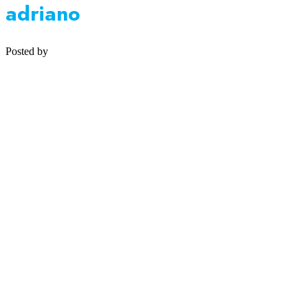
adriano
Posted by
Medipsyche
Košecká 32/25, Ilava