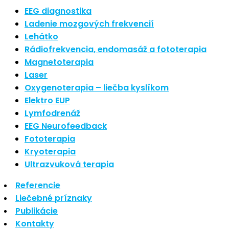
Najnovšie články
EEG diagnostika
Ladenie mozgových frekvencií
Lehátko
Nové polarizované svetlo
Rádiofrekvencia, endomasáž a fototerapia
So psoriázou netreba žiť
Magnetoterapia
Rozšírenie služieb
Hudba a vývoj mozgu
Laser
Oxygenoterapia – liečba kyslíkom
Najnovšie komentáre
Elektro EUP
Lymfodrenáž
EEG Neurofeedback
Žiadne komentáre na zobrazenie.
Fototerapia
Kryoterapia
Archív
Ultrazvuková terapia
Referencie
september 2021
Liečebné príznaky
apríl 2021
Publikácie
august 2020
Kontakty