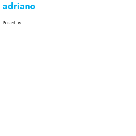
adriano
Posted by
Medipsyche
Košecká 32/25, Ilava