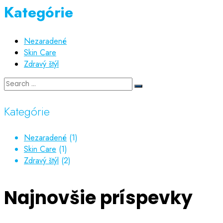
Kategórie
Nezaradené
Skin Care
Zdravý štýl
Kategórie
Nezaradené
(1)
Skin Care
(1)
Zdravý štýl
(2)
Najnovšie príspevky