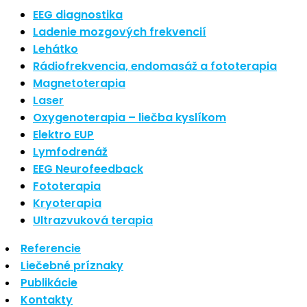
Najnovšie články
EEG diagnostika
Ladenie mozgových frekvencií
Lehátko
Nové polarizované svetlo
Rádiofrekvencia, endomasáž a fototerapia
So psoriázou netreba žiť
Magnetoterapia
Rozšírenie služieb
Hudba a vývoj mozgu
Laser
Oxygenoterapia – liečba kyslíkom
Najnovšie komentáre
Elektro EUP
Lymfodrenáž
EEG Neurofeedback
Žiadne komentáre na zobrazenie.
Fototerapia
Kryoterapia
Archív
Ultrazvuková terapia
Referencie
september 2021
Liečebné príznaky
apríl 2021
Publikácie
august 2020
Kontakty