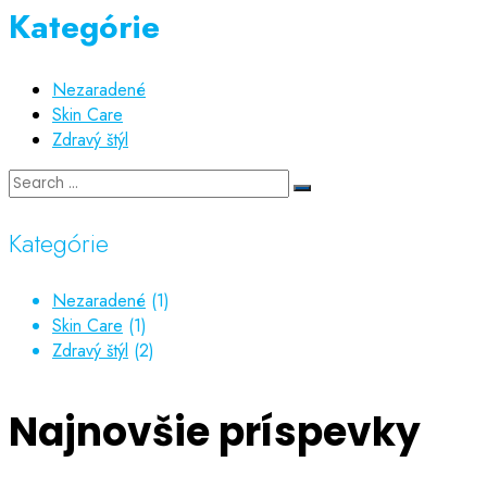
Kategórie
Nezaradené
Skin Care
Zdravý štýl
Kategórie
Nezaradené
(1)
Skin Care
(1)
Zdravý štýl
(2)
Najnovšie príspevky