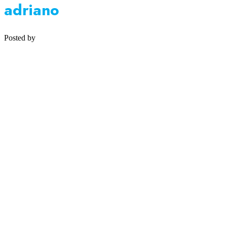
adriano
Posted by
Medipsyche
Košecká 32/25, Ilava