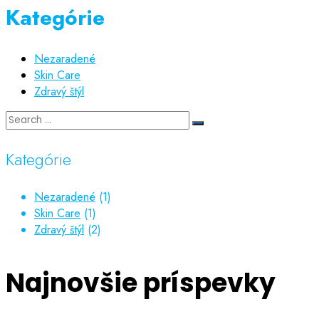
Kategórie
Nezaradené
Skin Care
Zdravý štýl
Kategórie
Nezaradené
(1)
Skin Care
(1)
Zdravý štýl
(2)
Najnovšie príspevky