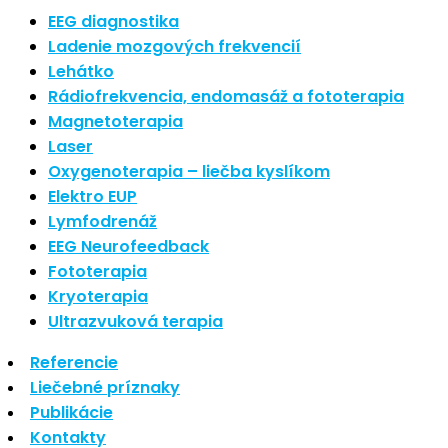
Najnovšie články
EEG diagnostika
Ladenie mozgových frekvencií
Lehátko
Nové polarizované svetlo
Rádiofrekvencia, endomasáž a fototerapia
So psoriázou netreba žiť
Magnetoterapia
Rozšírenie služieb
Hudba a vývoj mozgu
Laser
Oxygenoterapia – liečba kyslíkom
Najnovšie komentáre
Elektro EUP
Lymfodrenáž
EEG Neurofeedback
Žiadne komentáre na zobrazenie.
Fototerapia
Kryoterapia
Archív
Ultrazvuková terapia
Referencie
september 2021
Liečebné príznaky
apríl 2021
Publikácie
august 2020
Kontakty