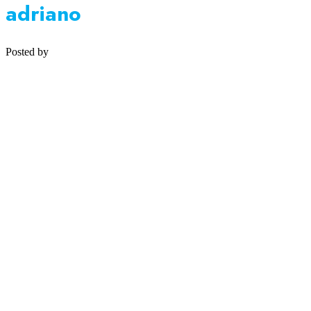
adriano
Posted by
Medipsyche
Košecká 32/25, Ilava