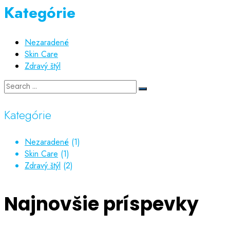
Kategórie
Nezaradené
Skin Care
Zdravý štýl
Kategórie
Nezaradené
(1)
Skin Care
(1)
Zdravý štýl
(2)
Najnovšie príspevky