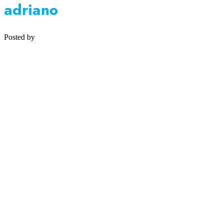
adriano
Posted by
Medipsyche
Košecká 32/25, Ilava