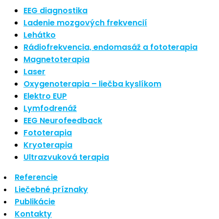
Najnovšie články
EEG diagnostika
Ladenie mozgových frekvencií
Lehátko
Nové polarizované svetlo
Rádiofrekvencia, endomasáž a fototerapia
So psoriázou netreba žiť
Magnetoterapia
Rozšírenie služieb
Hudba a vývoj mozgu
Laser
Oxygenoterapia – liečba kyslíkom
Najnovšie komentáre
Elektro EUP
Lymfodrenáž
EEG Neurofeedback
Žiadne komentáre na zobrazenie.
Fototerapia
Kryoterapia
Archív
Ultrazvuková terapia
Referencie
september 2021
Liečebné príznaky
apríl 2021
Publikácie
august 2020
Kontakty