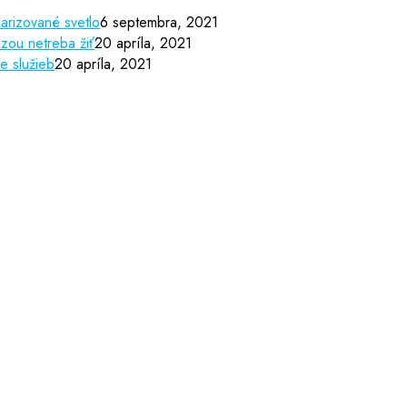
arizované svetlo
6 septembra, 2021
zou netreba žiť
20 apríla, 2021
e služieb
20 apríla, 2021