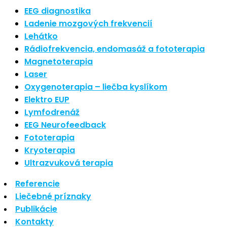
Najnovšie články
EEG diagnostika
Ladenie mozgových frekvencií
Lehátko
Nové polarizované svetlo
Rádiofrekvencia, endomasáž a fototerapia
So psoriázou netreba žiť
Magnetoterapia
Rozšírenie služieb
Hudba a vývoj mozgu
Laser
Oxygenoterapia – liečba kyslíkom
Najnovšie komentáre
Elektro EUP
Lymfodrenáž
EEG Neurofeedback
Žiadne komentáre na zobrazenie.
Fototerapia
Kryoterapia
Archív
Ultrazvuková terapia
Referencie
september 2021
Liečebné príznaky
apríl 2021
Publikácie
august 2020
Kontakty