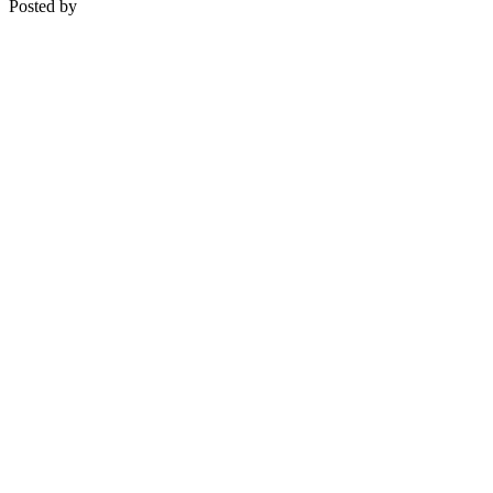
Posted by
Medipsyche
Košecká 32/25, Ilava
0948 274 721 – objednávky