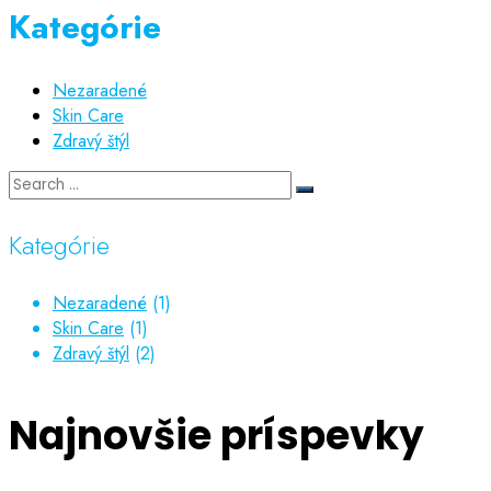
Kategórie
Nezaradené
Skin Care
Zdravý štýl
Kategórie
Nezaradené
(1)
Skin Care
(1)
Zdravý štýl
(2)
Najnovšie príspevky