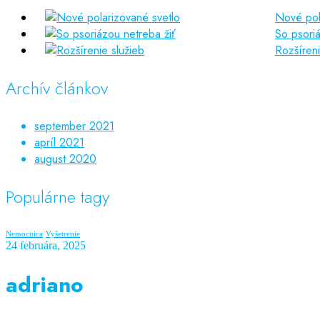
Nové pol
So psoriá
Rozšíreni
Archív článkov
september 2021
apríl 2021
august 2020
Populárne tagy
Nemocnica
Vyšetrenie
24 februára, 2025
adriano