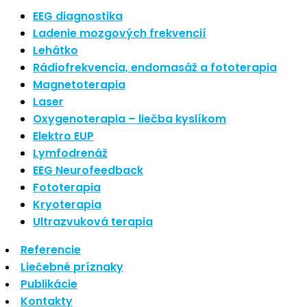
Nové polarizované svetlo
EEG diagnostika
So psoriázou netreba žiť
Ladenie mozgových frekvencií
Rozšírenie služieb
Lehátko
Hudba a vývoj mozgu
Rádiofrekvencia, endomasáž a fototerapia
Magnetoterapia
Najnovšie komentáre
Laser
Oxygenoterapia – liečba kyslíkom
Žiadne komentáre na zobrazenie.
Elektro EUP
Archív
Lymfodrenáž
EEG Neurofeedback
september 2021
Fototerapia
apríl 2021
Kryoterapia
august 2020
Ultrazvuková terapia
Kategórie
Referencie
Liečebné príznaky
Nezaradené
Publikácie
Skin Care
Kontakty
Zdravý štýl