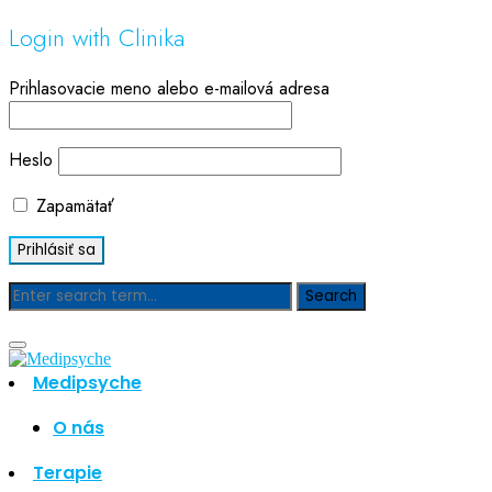
Login with Clinika
Prihlasovacie meno alebo e-mailová adresa
Heslo
Zapamätať
Blog
Medipsyche
Hľadať
Hľadať
O nás
Najnovšie články
Terapie