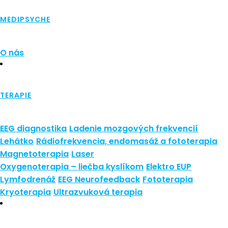
Najnovšie články
MEDIPSYCHE
Nové polarizované svetlo
So psoriázou netreba žiť
O nás
Rozšírenie služieb
Hudba a vývoj mozgu
Najnovšie komentáre
TERAPIE
Žiadne komentáre na zobrazenie.
EEG diagnostika
Ladenie mozgových frekvencií
Archív
Lehátko
Rádiofrekvencia, endomasáž a fototerapia
Magnetoterapia
Laser
september 2021
Oxygenoterapia – liečba kyslíkom
Elektro EUP
apríl 2021
Lymfodrenáž
EEG Neurofeedback
Fototerapia
august 2020
Kryoterapia
Ultrazvuková terapia
Kategórie