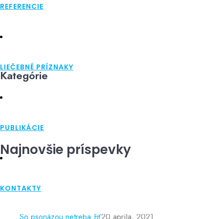
REFERENCIE
Nezaradené
Skin Care
Zdravý štýl
LIEČEBNÉ PRÍZNAKY
Kategórie
Nezaradené
(1)
Skin Care
(1)
Zdravý štýl
(2)
PUBLIKÁCIE
Najnovšie príspevky
KONTAKTY
Nové polarizované svetlo
6 septembra, 2021
So psoriázou netreba žiť
20 apríla, 2021