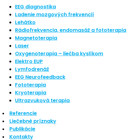
Najnovšie články
EEG diagnostika
Ladenie mozgových frekvencií
Lehátko
Nové polarizované svetlo
Rádiofrekvencia, endomasáž a fototerapia
So psoriázou netreba žiť
Magnetoterapia
Rozšírenie služieb
Hudba a vývoj mozgu
Laser
Oxygenoterapia – liečba kyslíkom
Najnovšie komentáre
Elektro EUP
Lymfodrenáž
EEG Neurofeedback
Žiadne komentáre na zobrazenie.
Fototerapia
Kryoterapia
Archív
Ultrazvuková terapia
Referencie
september 2021
Liečebné príznaky
apríl 2021
Publikácie
august 2020
Kontakty