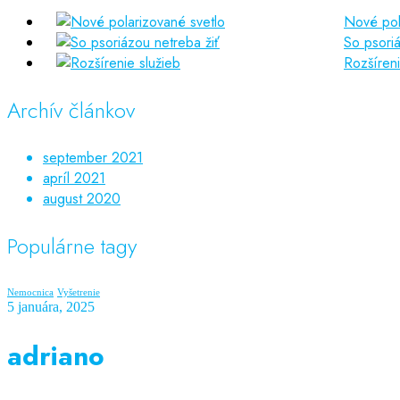
Nové pol
So psoriá
Rozšíreni
Archív článkov
september 2021
apríl 2021
august 2020
Populárne tagy
Nemocnica
Vyšetrenie
5 januára, 2025
adriano