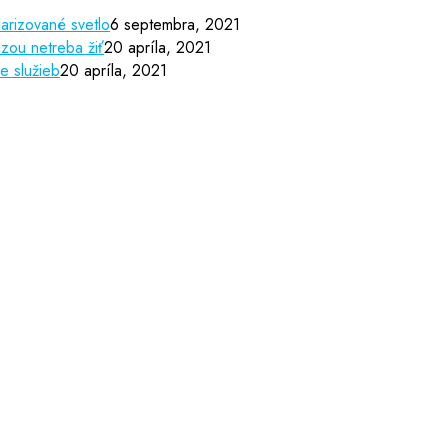
arizované svetlo
6 septembra, 2021
zou netreba žiť
20 apríla, 2021
e služieb
20 apríla, 2021