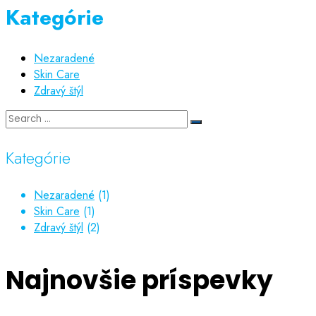
Kategórie
Nezaradené
Skin Care
Zdravý štýl
Kategórie
Nezaradené
(1)
Skin Care
(1)
Zdravý štýl
(2)
Najnovšie príspevky