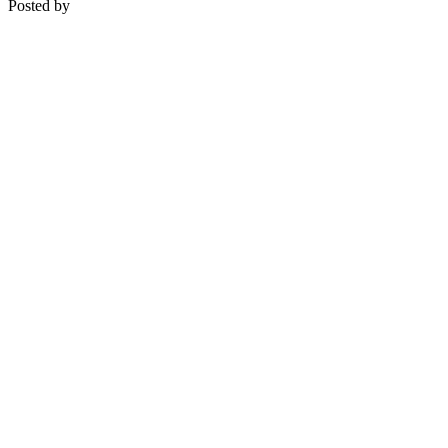
Posted by
Medipsyche
Košecká 32/25, Ilava
0948 274 721 – objednávky