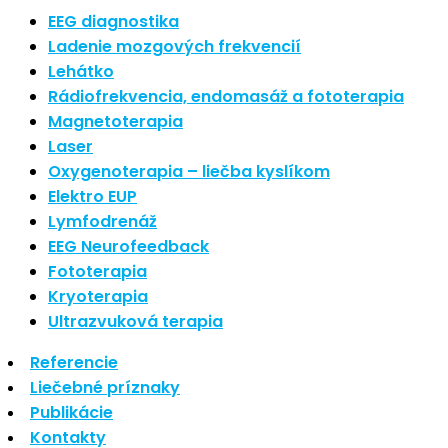
Najnovšie články
EEG diagnostika
Ladenie mozgových frekvencií
Lehátko
Nové polarizované svetlo
Rádiofrekvencia, endomasáž a fototerapia
So psoriázou netreba žiť
Magnetoterapia
Rozšírenie služieb
Hudba a vývoj mozgu
Laser
Oxygenoterapia – liečba kyslíkom
Najnovšie komentáre
Elektro EUP
Lymfodrenáž
EEG Neurofeedback
Žiadne komentáre na zobrazenie.
Fototerapia
Kryoterapia
Archív
Ultrazvuková terapia
Referencie
september 2021
Liečebné príznaky
apríl 2021
Publikácie
august 2020
Kontakty