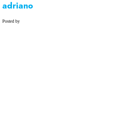
adriano
Posted by
Medipsyche
Košecká 32/25, Ilava