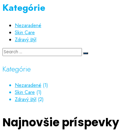
Kategórie
Nezaradené
Skin Care
Zdravý štýl
Kategórie
Nezaradené
(1)
Skin Care
(1)
Zdravý štýl
(2)
Najnovšie príspevky