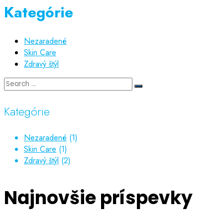
Kategórie
Nezaradené
Skin Care
Zdravý štýl
Kategórie
Nezaradené
(1)
Skin Care
(1)
Zdravý štýl
(2)
Najnovšie príspevky