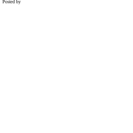
Posted by
Medipsyche
Košecká 32/25, Ilava
0948 274 721 – objednávky