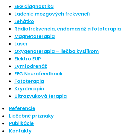
Najnovšie články
EEG diagnostika
Ladenie mozgových frekvencií
Lehátko
Nové polarizované svetlo
Rádiofrekvencia, endomasáž a fototerapia
So psoriázou netreba žiť
Magnetoterapia
Rozšírenie služieb
Hudba a vývoj mozgu
Laser
Oxygenoterapia – liečba kyslíkom
Najnovšie komentáre
Elektro EUP
Lymfodrenáž
EEG Neurofeedback
Žiadne komentáre na zobrazenie.
Fototerapia
Kryoterapia
Archív
Ultrazvuková terapia
Referencie
september 2021
Liečebné príznaky
apríl 2021
Publikácie
august 2020
Kontakty