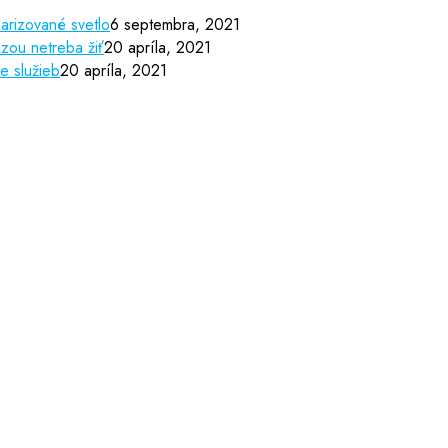
arizované svetlo
6 septembra, 2021
zou netreba žiť
20 apríla, 2021
e služieb
20 apríla, 2021