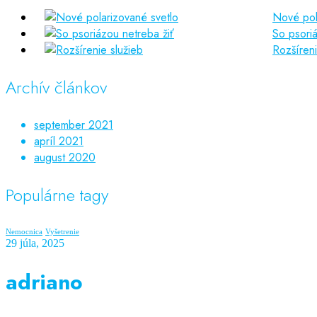
Nové pol
So psoriá
Rozšíreni
Archív článkov
september 2021
apríl 2021
august 2020
Populárne tagy
Nemocnica
Vyšetrenie
29 júla, 2025
adriano