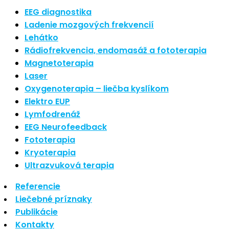
Nové polarizované svetlo
EEG diagnostika
So psoriázou netreba žiť
Ladenie mozgových frekvencií
Rozšírenie služieb
Lehátko
Hudba a vývoj mozgu
Rádiofrekvencia, endomasáž a fototerapia
Magnetoterapia
Najnovšie komentáre
Laser
Oxygenoterapia – liečba kyslíkom
Žiadne komentáre na zobrazenie.
Elektro EUP
Archív
Lymfodrenáž
EEG Neurofeedback
september 2021
Fototerapia
apríl 2021
Kryoterapia
august 2020
Ultrazvuková terapia
Kategórie
Referencie
Liečebné príznaky
Nezaradené
Publikácie
Skin Care
Kontakty
Zdravý štýl