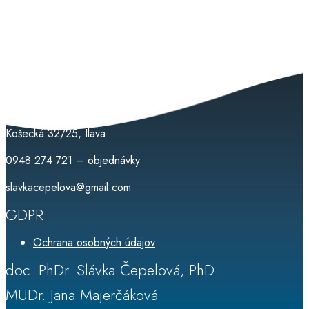
Medipsyche
Košecká 32/25, Ilava
0948 274 721 – objednávky
slavkacepelova@gmail.com
GDPR
Ochrana osobných údajov
doc. PhDr. Slávka Čepelová, PhD.
MUDr. Jana Majerčáková