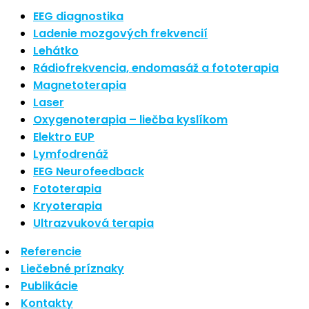
Nové polarizované svetlo
EEG diagnostika
So psoriázou netreba žiť
Ladenie mozgových frekvencií
Rozšírenie služieb
Lehátko
Hudba a vývoj mozgu
Rádiofrekvencia, endomasáž a fototerapia
Magnetoterapia
Najnovšie komentáre
Laser
Oxygenoterapia – liečba kyslíkom
Žiadne komentáre na zobrazenie.
Elektro EUP
Archív
Lymfodrenáž
EEG Neurofeedback
september 2021
Fototerapia
apríl 2021
Kryoterapia
august 2020
Ultrazvuková terapia
Kategórie
Referencie
Liečebné príznaky
Nezaradené
Publikácie
Skin Care
Kontakty
Zdravý štýl