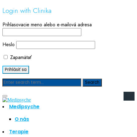
Login with Clinika
Prihlasovacie meno alebo e-mailová adresa
Heslo
Zapamätať
Blog
Medipsyche
Hľadať
Hľadať
O nás
Najnovšie články
Terapie