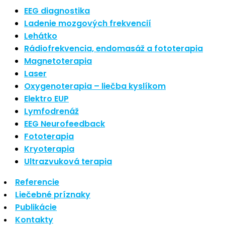
Najnovšie články
EEG diagnostika
Ladenie mozgových frekvencií
Lehátko
Nové polarizované svetlo
Rádiofrekvencia, endomasáž a fototerapia
So psoriázou netreba žiť
Magnetoterapia
Rozšírenie služieb
Hudba a vývoj mozgu
Laser
Oxygenoterapia – liečba kyslíkom
Najnovšie komentáre
Elektro EUP
Lymfodrenáž
EEG Neurofeedback
Žiadne komentáre na zobrazenie.
Fototerapia
Kryoterapia
Archív
Ultrazvuková terapia
Referencie
september 2021
Liečebné príznaky
apríl 2021
Publikácie
august 2020
Kontakty