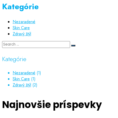
Kategórie
Nezaradené
Skin Care
Zdravý štýl
Kategórie
Nezaradené
(1)
Skin Care
(1)
Zdravý štýl
(2)
Najnovšie príspevky