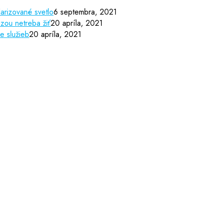
arizované svetlo
6 septembra, 2021
zou netreba žiť
20 apríla, 2021
e služieb
20 apríla, 2021