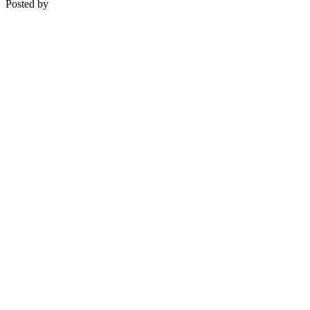
Posted by
Medipsyche
Košecká 32/25, Ilava
0948 274 721 – objednávky