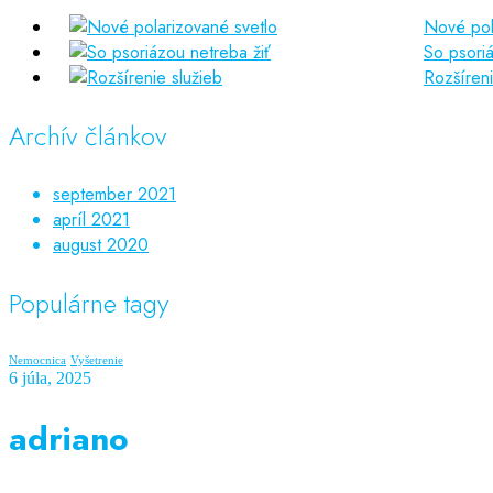
Nové pol
So psoriá
Rozšíreni
Archív článkov
september 2021
apríl 2021
august 2020
Populárne tagy
Nemocnica
Vyšetrenie
6 júla, 2025
adriano