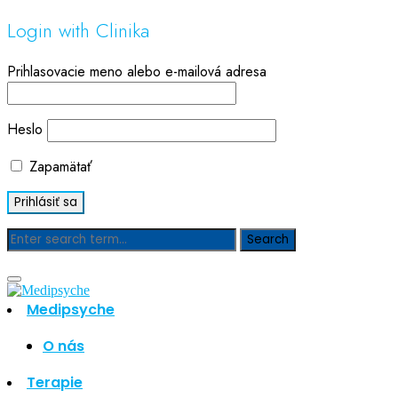
Login with Clinika
Prihlasovacie meno alebo e-mailová adresa
Heslo
Zapamätať
Blog
Medipsyche
Hľadať
Hľadať
O nás
Najnovšie články
Terapie