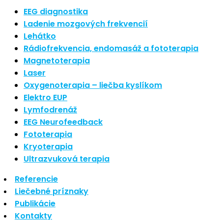
Nové polarizované svetlo
EEG diagnostika
So psoriázou netreba žiť
Ladenie mozgových frekvencií
Rozšírenie služieb
Lehátko
Hudba a vývoj mozgu
Rádiofrekvencia, endomasáž a fototerapia
Magnetoterapia
Najnovšie komentáre
Laser
Oxygenoterapia – liečba kyslíkom
Žiadne komentáre na zobrazenie.
Elektro EUP
Archív
Lymfodrenáž
EEG Neurofeedback
september 2021
Fototerapia
apríl 2021
Kryoterapia
august 2020
Ultrazvuková terapia
Kategórie
Referencie
Liečebné príznaky
Nezaradené
Publikácie
Skin Care
Kontakty
Zdravý štýl