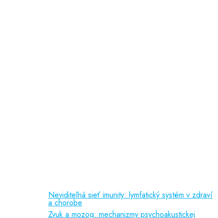
Ochrana osobných údajov
doc. PhDr. Slávka Čepelová, PhD.
MUDr. Jana Majerčáková
MUDr. Martina Roubalová
PaedDr. Lucia Košťálová
psychologička
Odporúčame
Vedecká činnosť
(150 kB)
Liečebné príznaky
(92 kB)
Referencie
(388 kB)
Publikačná činnosť
Neviditeľná sieť imunity: lymfatický systém v zdraví
a chorobe
Zvuk a mozog: mechanizmy psychoakustickej