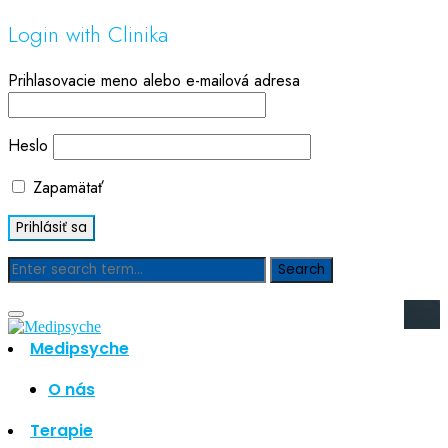
Login with Clinika
Prihlasovacie meno alebo e-mailová adresa
Heslo
Zapamätať
Blog
Medipsyche
Hľadať
Hľadať
O nás
Najnovšie články
Terapie