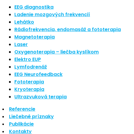
Nové polarizované svetlo
EEG diagnostika
So psoriázou netreba žiť
Ladenie mozgových frekvencií
Rozšírenie služieb
Lehátko
Hudba a vývoj mozgu
Rádiofrekvencia, endomasáž a fototerapia
Magnetoterapia
Najnovšie komentáre
Laser
Oxygenoterapia – liečba kyslíkom
Žiadne komentáre na zobrazenie.
Elektro EUP
Archív
Lymfodrenáž
EEG Neurofeedback
september 2021
Fototerapia
apríl 2021
Kryoterapia
august 2020
Ultrazvuková terapia
Kategórie
Referencie
Liečebné príznaky
Nezaradené
Publikácie
Skin Care
Kontakty
Zdravý štýl