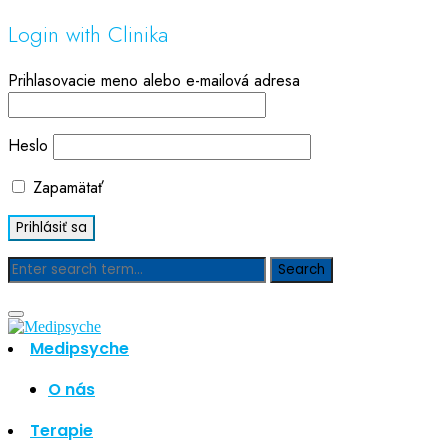
Login with Clinika
Prihlasovacie meno alebo e-mailová adresa
Heslo
Zapamätať
Blog
Medipsyche
Hľadať
Hľadať
O nás
Najnovšie články
Terapie