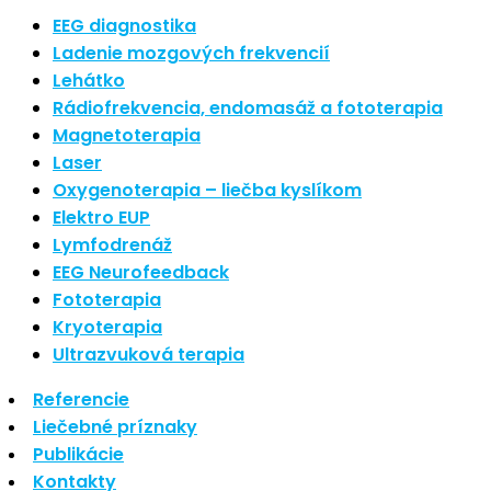
Nové polarizované svetlo
EEG diagnostika
So psoriázou netreba žiť
Ladenie mozgových frekvencií
Rozšírenie služieb
Lehátko
Hudba a vývoj mozgu
Rádiofrekvencia, endomasáž a fototerapia
Magnetoterapia
Najnovšie komentáre
Laser
Oxygenoterapia – liečba kyslíkom
Žiadne komentáre na zobrazenie.
Elektro EUP
Archív
Lymfodrenáž
EEG Neurofeedback
september 2021
Fototerapia
apríl 2021
Kryoterapia
august 2020
Ultrazvuková terapia
Kategórie
Referencie
Liečebné príznaky
Nezaradené
Publikácie
Skin Care
Kontakty
Zdravý štýl