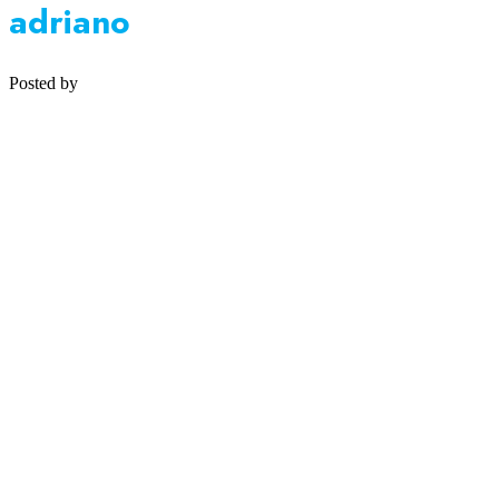
adriano
Posted by
Medipsyche
Košecká 32/25, Ilava