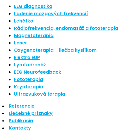
Najnovšie články
EEG diagnostika
Ladenie mozgových frekvencií
Lehátko
Nové polarizované svetlo
Rádiofrekvencia, endomasáž a fototerapia
So psoriázou netreba žiť
Magnetoterapia
Rozšírenie služieb
Hudba a vývoj mozgu
Laser
Oxygenoterapia – liečba kyslíkom
Najnovšie komentáre
Elektro EUP
Lymfodrenáž
EEG Neurofeedback
Žiadne komentáre na zobrazenie.
Fototerapia
Kryoterapia
Archív
Ultrazvuková terapia
Referencie
september 2021
Liečebné príznaky
apríl 2021
Publikácie
august 2020
Kontakty