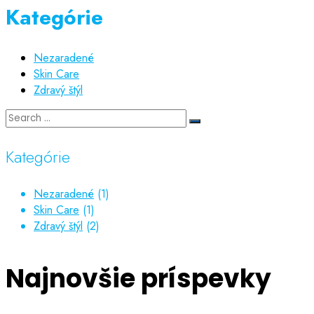
Kategórie
Nezaradené
Skin Care
Zdravý štýl
Kategórie
Nezaradené
(1)
Skin Care
(1)
Zdravý štýl
(2)
Najnovšie príspevky