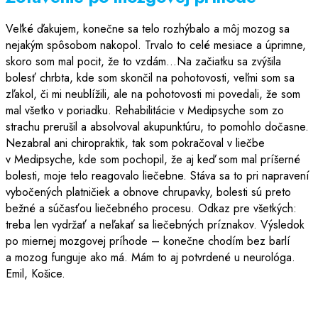
Veľké ďakujem, konečne sa telo rozhýbalo a môj mozog sa
nejakým spôsobom nakopol. Trvalo to celé mesiace a úprimne,
skoro som mal pocit, že to vzdám…Na začiatku sa zvýšila
bolesť chrbta, kde som skončil na pohotovosti, veľmi som sa
zľakol, či mi neublížili, ale na pohotovosti mi povedali, že som
mal všetko v poriadku. Rehabilitácie v Medipsyche som zo
strachu prerušil a absolvoval akupunktúru, to pomohlo dočasne.
Nezabral ani chiropraktik, tak som pokračoval v liečbe
v Medipsyche, kde som pochopil, že aj keď som mal príšerné
bolesti, moje telo reagovalo liečebne. Stáva sa to pri napravení
vybočených platničiek a obnove chrupavky, bolesti sú preto
bežné a súčasťou liečebného procesu. Odkaz pre všetkých:
treba len vydržať a neľakať sa liečebných príznakov. Výsledok
po miernej mozgovej príhode – konečne chodím bez barlí
a mozog funguje ako má. Mám to aj potvrdené u neurológa.
Emil, Košice.