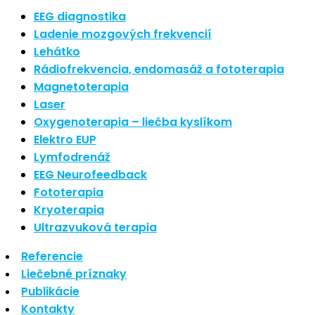
Nové polarizované svetlo
EEG diagnostika
So psoriázou netreba žiť
Ladenie mozgových frekvencií
Rozšírenie služieb
Lehátko
Hudba a vývoj mozgu
Rádiofrekvencia, endomasáž a fototerapia
Magnetoterapia
Najnovšie komentáre
Laser
Oxygenoterapia – liečba kyslíkom
Žiadne komentáre na zobrazenie.
Elektro EUP
Archív
Lymfodrenáž
EEG Neurofeedback
september 2021
Fototerapia
apríl 2021
Kryoterapia
august 2020
Ultrazvuková terapia
Kategórie
Referencie
Liečebné príznaky
Nezaradené
Publikácie
Skin Care
Kontakty
Zdravý štýl