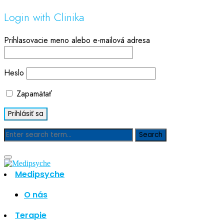
Login with Clinika
Prihlasovacie meno alebo e-mailová adresa
Heslo
Zapamätať
Blog
Medipsyche
Hľadať
Hľadať
O nás
Najnovšie články
Terapie