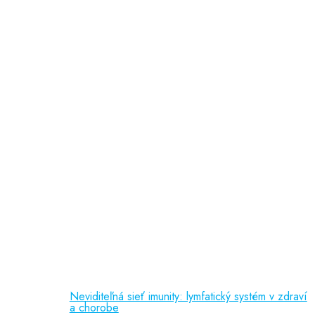
Ochrana osobných údajov
doc. PhDr. Slávka Čepelová, PhD.
MUDr. Jana Majerčáková
MUDr. Martina Roubalová
PaedDr. Lucia Košťálová
psychologička
Odporúčame
Vedecká činnosť
(150 kB)
Liečebné príznaky
(92 kB)
Referencie
(388 kB)
Publikačná činnosť
Neviditeľná sieť imunity: lymfatický systém v zdraví
a chorobe