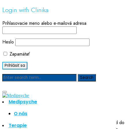
Login with Clinika
Prihlasovacie meno alebo e-mailová adresa
Heslo
Zapamätať
Uttoxeter, United Kingdom
Medipsyche
Home
Uttoxeter, United Kingdom
O nás
Lorem ipsum dolor sit amet, consectetur adipiscing elit, sed do
Terapie