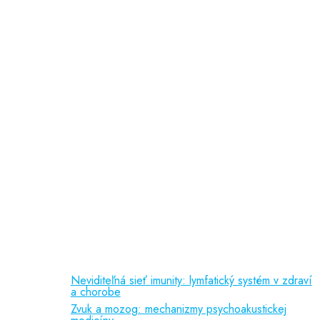
doc. PhDr. Slávka Čepelová, PhD.
MUDr. Jana Majerčáková
MUDr. Martina Roubalová
PaedDr. Lucia Košťálová
psychologička
Odporúčame
Vedecká činnosť
(150 kB)
Liečebné príznaky
(92 kB)
Referencie
(388 kB)
Publikačná činnosť
Neviditeľná sieť imunity: lymfatický systém v zdraví
a chorobe
Zvuk a mozog: mechanizmy psychoakustickej