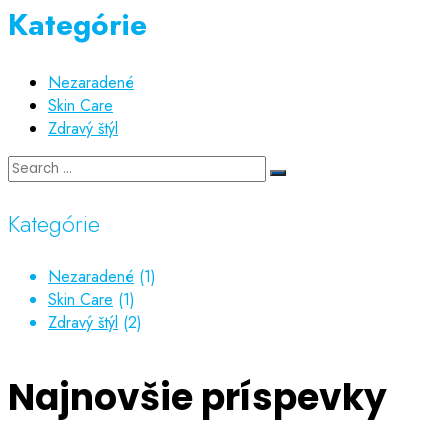
Kategórie
Nezaradené
Skin Care
Zdravý štýl
Kategórie
Nezaradené
(1)
Skin Care
(1)
Zdravý štýl
(2)
Najnovšie príspevky