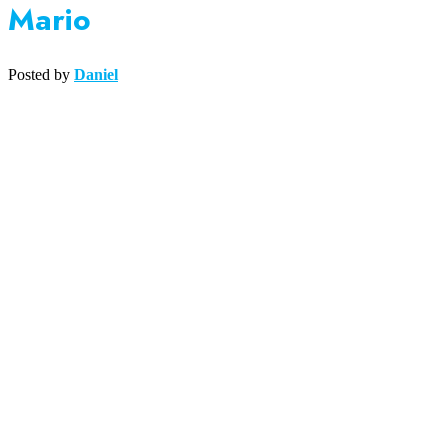
Mario
Posted by
Daniel
Medipsyche
Košecká 32/25, Ilava