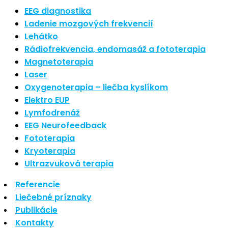
Najnovšie články
EEG diagnostika
Ladenie mozgových frekvencií
Lehátko
Nové polarizované svetlo
Rádiofrekvencia, endomasáž a fototerapia
So psoriázou netreba žiť
Magnetoterapia
Rozšírenie služieb
Hudba a vývoj mozgu
Laser
Oxygenoterapia – liečba kyslíkom
Najnovšie komentáre
Elektro EUP
Lymfodrenáž
EEG Neurofeedback
Žiadne komentáre na zobrazenie.
Fototerapia
Kryoterapia
Archív
Ultrazvuková terapia
Referencie
september 2021
Liečebné príznaky
apríl 2021
Publikácie
august 2020
Kontakty