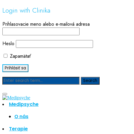
Login with Clinika
Prihlasovacie meno alebo e-mailová adresa
Heslo
Zapamätať
Blog
Medipsyche
Hľadať
Hľadať
O nás
Najnovšie články
Terapie