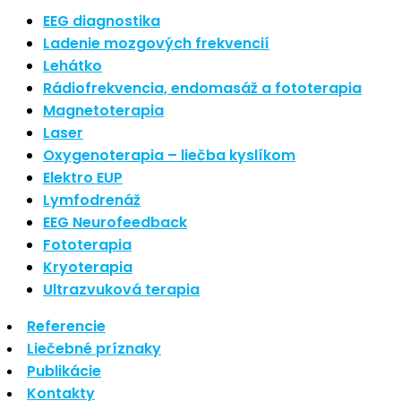
Nové polarizované svetlo
EEG diagnostika
So psoriázou netreba žiť
Ladenie mozgových frekvencií
Rozšírenie služieb
Lehátko
Hudba a vývoj mozgu
Rádiofrekvencia, endomasáž a fototerapia
Magnetoterapia
Najnovšie komentáre
Laser
Oxygenoterapia – liečba kyslíkom
Žiadne komentáre na zobrazenie.
Elektro EUP
Archív
Lymfodrenáž
EEG Neurofeedback
september 2021
Fototerapia
apríl 2021
Kryoterapia
august 2020
Ultrazvuková terapia
Kategórie
Referencie
Liečebné príznaky
Nezaradené
Publikácie
Skin Care
Kontakty
Zdravý štýl