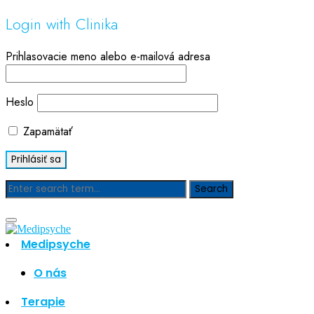
Login with Clinika
Prihlasovacie meno alebo e-mailová adresa
Heslo
Zapamätať
Blog
Medipsyche
Hľadať
Hľadať
O nás
Najnovšie články
Terapie