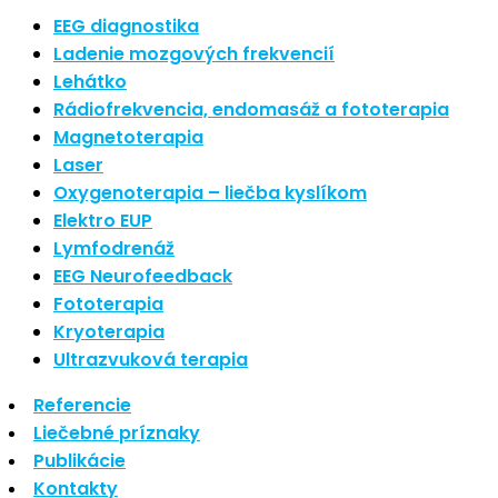
Nové polarizované svetlo
EEG diagnostika
So psoriázou netreba žiť
Ladenie mozgových frekvencií
Rozšírenie služieb
Lehátko
Hudba a vývoj mozgu
Rádiofrekvencia, endomasáž a fototerapia
Magnetoterapia
Najnovšie komentáre
Laser
Oxygenoterapia – liečba kyslíkom
Žiadne komentáre na zobrazenie.
Elektro EUP
Archív
Lymfodrenáž
EEG Neurofeedback
september 2021
Fototerapia
apríl 2021
Kryoterapia
august 2020
Ultrazvuková terapia
Kategórie
Referencie
Liečebné príznaky
Nezaradené
Publikácie
Skin Care
Kontakty
Zdravý štýl