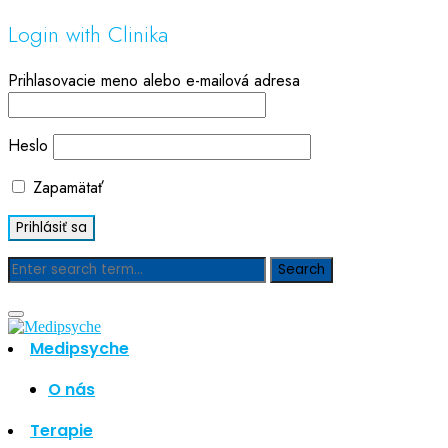
Login with Clinika
Prihlasovacie meno alebo e-mailová adresa
Heslo
Zapamätať
Blog
Medipsyche
Hľadať
Hľadať
O nás
Najnovšie články
Terapie