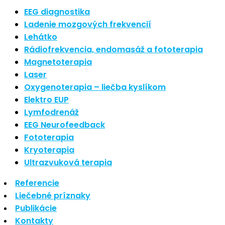
Nové polarizované svetlo
EEG diagnostika
So psoriázou netreba žiť
Ladenie mozgových frekvencií
Rozšírenie služieb
Lehátko
Hudba a vývoj mozgu
Rádiofrekvencia, endomasáž a fototerapia
Magnetoterapia
Najnovšie komentáre
Laser
Oxygenoterapia – liečba kyslíkom
Žiadne komentáre na zobrazenie.
Elektro EUP
Archív
Lymfodrenáž
EEG Neurofeedback
september 2021
Fototerapia
apríl 2021
Kryoterapia
august 2020
Ultrazvuková terapia
Kategórie
Referencie
Liečebné príznaky
Nezaradené
Publikácie
Skin Care
Kontakty
Zdravý štýl