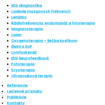
Nové polarizované svetlo
EEG diagnostika
So psoriázou netreba žiť
Ladenie mozgových frekvencií
Rozšírenie služieb
Lehátko
Hudba a vývoj mozgu
Rádiofrekvencia, endomasáž a fototerapia
Magnetoterapia
Najnovšie komentáre
Laser
Oxygenoterapia – liečba kyslíkom
Žiadne komentáre na zobrazenie.
Elektro EUP
Archív
Lymfodrenáž
EEG Neurofeedback
september 2021
Fototerapia
apríl 2021
Kryoterapia
august 2020
Ultrazvuková terapia
Kategórie
Referencie
Liečebné príznaky
Nezaradené
Publikácie
Skin Care
Kontakty
Zdravý štýl