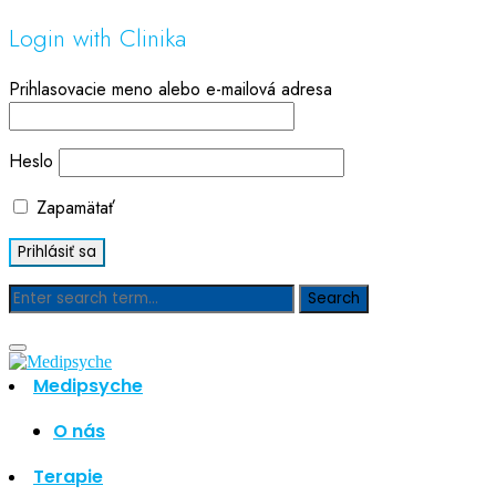
Login with Clinika
Prihlasovacie meno alebo e-mailová adresa
Heslo
Zapamätať
Blog
Medipsyche
Hľadať
Hľadať
O nás
Najnovšie články
Terapie