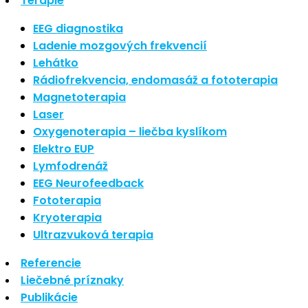
Terapie
Nové polarizované svetlo
EEG diagnostika
So psoriázou netreba žiť
Ladenie mozgových frekvencií
Rozšírenie služieb
Lehátko
Hudba a vývoj mozgu
Rádiofrekvencia, endomasáž a fototerapia
Magnetoterapia
Najnovšie komentáre
Laser
Oxygenoterapia – liečba kyslíkom
Žiadne komentáre na zobrazenie.
Elektro EUP
Archív
Lymfodrenáž
EEG Neurofeedback
september 2021
Fototerapia
apríl 2021
Kryoterapia
august 2020
Ultrazvuková terapia
Kategórie
Referencie
Liečebné príznaky
Nezaradené
Publikácie
Skin Care