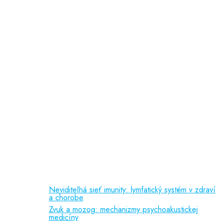
doc. PhDr. Slávka Čepelová, PhD.
MUDr. Jana Majerčáková
MUDr. Martina Roubalová
PaedDr. Lucia Košťálová
psychologička
Odporúčame
Vedecká činnosť
(150 kB)
Liečebné príznaky
(92 kB)
Referencie
(388 kB)
Publikačná činnosť
Neviditeľná sieť imunity: lymfatický systém v zdraví
a chorobe
Zvuk a mozog: mechanizmy psychoakustickej
medicíny