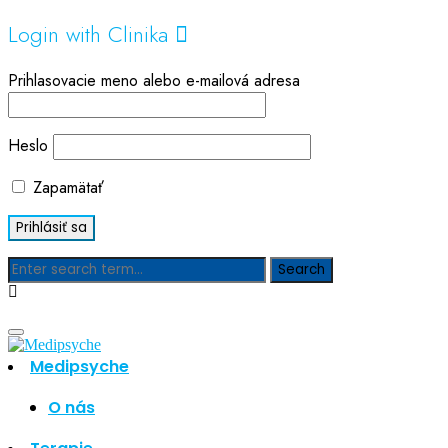
Login with Clinika
Prihlasovacie meno alebo e-mailová adresa
Heslo
Zapamätať
Blog
Medipsyche
Hľadať
Hľadať
O nás
Najnovšie články