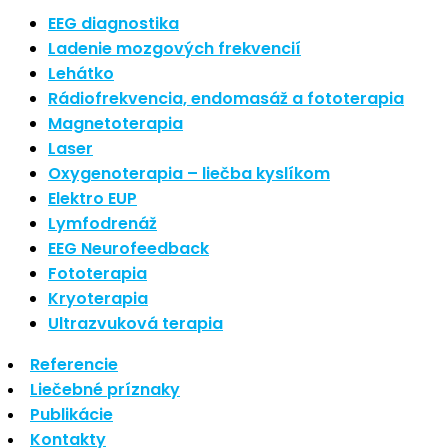
Nové polarizované svetlo
EEG diagnostika
So psoriázou netreba žiť
Ladenie mozgových frekvencií
Rozšírenie služieb
Lehátko
Hudba a vývoj mozgu
Rádiofrekvencia, endomasáž a fototerapia
Magnetoterapia
Najnovšie komentáre
Laser
Oxygenoterapia – liečba kyslíkom
Žiadne komentáre na zobrazenie.
Elektro EUP
Archív
Lymfodrenáž
EEG Neurofeedback
september 2021
Fototerapia
apríl 2021
Kryoterapia
august 2020
Ultrazvuková terapia
Kategórie
Referencie
Liečebné príznaky
Nezaradené
Publikácie
Skin Care
Kontakty
Zdravý štýl