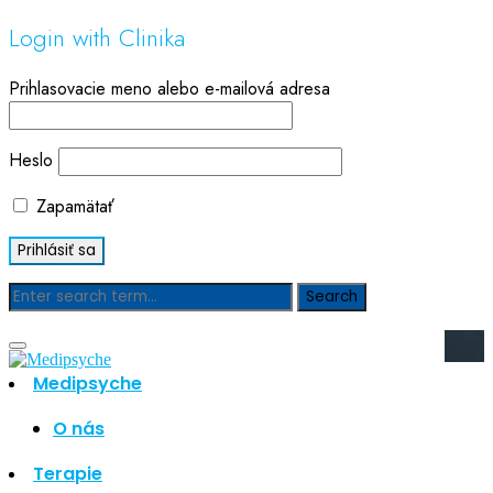
Login with Clinika
Prihlasovacie meno alebo e-mailová adresa
Heslo
Zapamätať
Blog
Medipsyche
Hľadať
Hľadať
O nás
Najnovšie články
Terapie