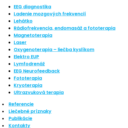
Nové polarizované svetlo
EEG diagnostika
Ladenie mozgových frekvencií
So psoriázou netreba žiť
Lehátko
Rozšírenie služieb
Rádiofrekvencia, endomasáž a fototerapia
Hudba a vývoj mozgu
Magnetoterapia
Laser
Oxygenoterapia – liečba kyslíkom
Najnovšie komentáre
Elektro EUP
Lymfodrenáž
Žiadne komentáre na zobrazenie.
EEG Neurofeedback
Archív
Fototerapia
Kryoterapia
september 2021
Ultrazvuková terapia
apríl 2021
Referencie
august 2020
Liečebné príznaky
Kategórie
Publikácie
Kontakty