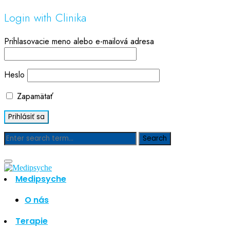
Login with Clinika
Prihlasovacie meno alebo e-mailová adresa
Heslo
Zapamätať
Blog
Medipsyche
Hľadať
Hľadať
O nás
Najnovšie články
Terapie