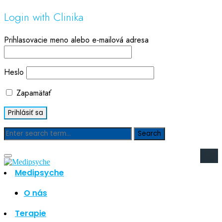
Login with Clinika
Prihlasovacie meno alebo e-mailová adresa
Heslo
Zapamätať
Blog
Medipsyche
Hľadať
Hľadať
O nás
Najnovšie články
Terapie