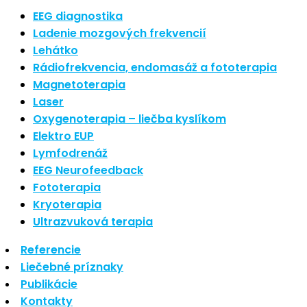
Nové polarizované svetlo
EEG diagnostika
So psoriázou netreba žiť
Ladenie mozgových frekvencií
Rozšírenie služieb
Lehátko
Hudba a vývoj mozgu
Rádiofrekvencia, endomasáž a fototerapia
Magnetoterapia
Najnovšie komentáre
Laser
Oxygenoterapia – liečba kyslíkom
Žiadne komentáre na zobrazenie.
Elektro EUP
Archív
Lymfodrenáž
EEG Neurofeedback
september 2021
Fototerapia
apríl 2021
Kryoterapia
august 2020
Ultrazvuková terapia
Kategórie
Referencie
Liečebné príznaky
Nezaradené
Publikácie
Skin Care
Kontakty
Zdravý štýl