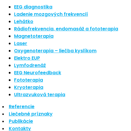
Nové polarizované svetlo
EEG diagnostika
So psoriázou netreba žiť
Ladenie mozgových frekvencií
Rozšírenie služieb
Lehátko
Hudba a vývoj mozgu
Rádiofrekvencia, endomasáž a fototerapia
Magnetoterapia
Najnovšie komentáre
Laser
Oxygenoterapia – liečba kyslíkom
Žiadne komentáre na zobrazenie.
Elektro EUP
Archív
Lymfodrenáž
EEG Neurofeedback
september 2021
Fototerapia
apríl 2021
Kryoterapia
august 2020
Ultrazvuková terapia
Kategórie
Referencie
Liečebné príznaky
Nezaradené
Publikácie
Skin Care
Kontakty
Zdravý štýl