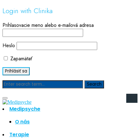
Login with Clinika
Prihlasovacie meno alebo e-mailová adresa
Heslo
Zapamätať
Blog
Medipsyche
Hľadať
Hľadať
O nás
Najnovšie články
Terapie