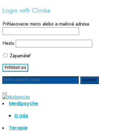
Login with Clinika
Prihlasovacie meno alebo e-mailová adresa
Heslo
Zapamätať
Blog
Medipsyche
Hľadať
Hľadať
O nás
Najnovšie články
Terapie