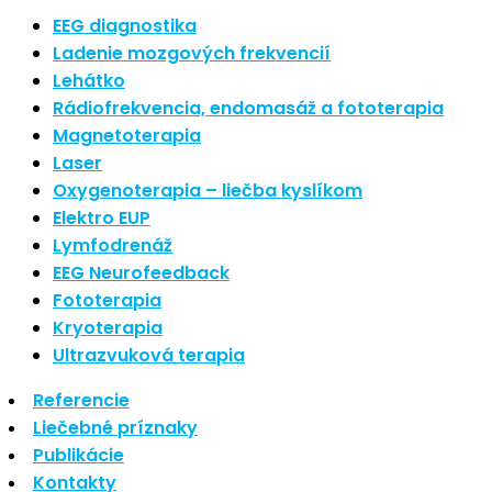
Nové polarizované svetlo
EEG diagnostika
So psoriázou netreba žiť
Ladenie mozgových frekvencií
Rozšírenie služieb
Lehátko
Hudba a vývoj mozgu
Rádiofrekvencia, endomasáž a fototerapia
Magnetoterapia
Najnovšie komentáre
Laser
Oxygenoterapia – liečba kyslíkom
Žiadne komentáre na zobrazenie.
Elektro EUP
Archív
Lymfodrenáž
EEG Neurofeedback
september 2021
Fototerapia
apríl 2021
Kryoterapia
august 2020
Ultrazvuková terapia
Kategórie
Referencie
Liečebné príznaky
Nezaradené
Publikácie
Skin Care
Kontakty
Zdravý štýl