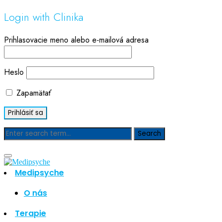
Login with Clinika
Prihlasovacie meno alebo e-mailová adresa
Heslo
Zapamätať
Blog
Medipsyche
Hľadať
Hľadať
O nás
Najnovšie články
Terapie