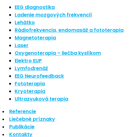
Nové polarizované svetlo
EEG diagnostika
So psoriázou netreba žiť
Ladenie mozgových frekvencií
Rozšírenie služieb
Lehátko
Hudba a vývoj mozgu
Rádiofrekvencia, endomasáž a fototerapia
Magnetoterapia
Najnovšie komentáre
Laser
Oxygenoterapia – liečba kyslíkom
Žiadne komentáre na zobrazenie.
Elektro EUP
Archív
Lymfodrenáž
EEG Neurofeedback
september 2021
Fototerapia
apríl 2021
Kryoterapia
august 2020
Ultrazvuková terapia
Kategórie
Referencie
Liečebné príznaky
Nezaradené
Publikácie
Skin Care
Kontakty
Zdravý štýl