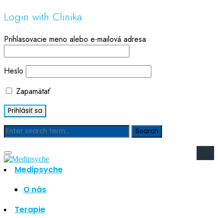
Login with Clinika
Prihlasovacie meno alebo e-mailová adresa
Heslo
Zapamätať
Blog
Medipsyche
Hľadať
Hľadať
O nás
Najnovšie články
Terapie