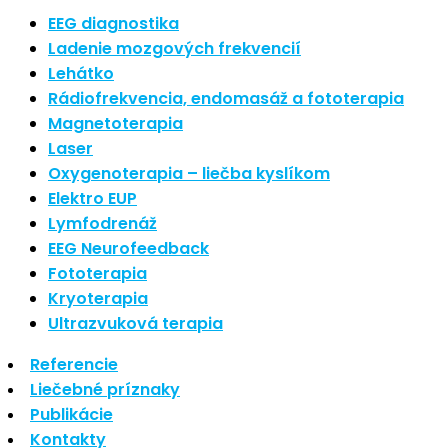
Nové polarizované svetlo
EEG diagnostika
So psoriázou netreba žiť
Ladenie mozgových frekvencií
Rozšírenie služieb
Lehátko
Hudba a vývoj mozgu
Rádiofrekvencia, endomasáž a fototerapia
Magnetoterapia
Najnovšie komentáre
Laser
Oxygenoterapia – liečba kyslíkom
Žiadne komentáre na zobrazenie.
Elektro EUP
Archív
Lymfodrenáž
EEG Neurofeedback
september 2021
Fototerapia
apríl 2021
Kryoterapia
august 2020
Ultrazvuková terapia
Kategórie
Referencie
Liečebné príznaky
Nezaradené
Publikácie
Skin Care
Kontakty
Zdravý štýl