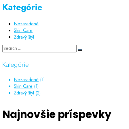
Kategórie
Nezaradené
Skin Care
Zdravý štýl
Kategórie
Nezaradené
(1)
Skin Care
(1)
Zdravý štýl
(2)
Najnovšie príspevky