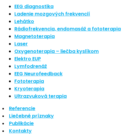
Najnovšie články
EEG diagnostika
Ladenie mozgových frekvencií
Lehátko
Nové polarizované svetlo
Rádiofrekvencia, endomasáž a fototerapia
So psoriázou netreba žiť
Magnetoterapia
Rozšírenie služieb
Hudba a vývoj mozgu
Laser
Oxygenoterapia – liečba kyslíkom
Najnovšie komentáre
Elektro EUP
Lymfodrenáž
EEG Neurofeedback
Žiadne komentáre na zobrazenie.
Fototerapia
Kryoterapia
Archív
Ultrazvuková terapia
Referencie
september 2021
Liečebné príznaky
apríl 2021
Publikácie
august 2020
Kontakty