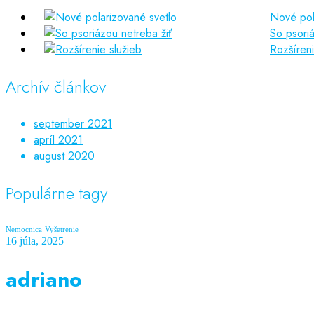
Nové pol
So psoriá
Rozšíreni
Archív článkov
september 2021
apríl 2021
august 2020
Populárne tagy
Nemocnica
Vyšetrenie
16 júla, 2025
adriano