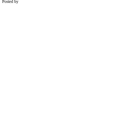
Posted by
Medipsyche
Košecká 32/25, Ilava
0948 274 721 – objednávky