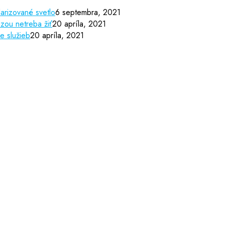
arizované svetlo
6 septembra, 2021
zou netreba žiť
20 apríla, 2021
e služieb
20 apríla, 2021