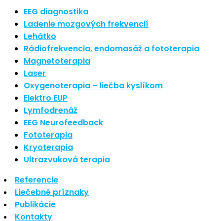
Nové polarizované svetlo
EEG diagnostika
So psoriázou netreba žiť
Ladenie mozgových frekvencií
Rozšírenie služieb
Lehátko
Hudba a vývoj mozgu
Rádiofrekvencia, endomasáž a fototerapia
Magnetoterapia
Najnovšie komentáre
Laser
Oxygenoterapia – liečba kyslíkom
Žiadne komentáre na zobrazenie.
Elektro EUP
Archív
Lymfodrenáž
EEG Neurofeedback
september 2021
Fototerapia
apríl 2021
Kryoterapia
august 2020
Ultrazvuková terapia
Kategórie
Referencie
Liečebné príznaky
Nezaradené
Publikácie
Skin Care
Kontakty
Zdravý štýl