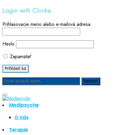
Login with Clinika
Prihlasovacie meno alebo e-mailová adresa
Heslo
Zapamätať
Blog
Medipsyche
Hľadať
Hľadať
O nás
Najnovšie články
Terapie