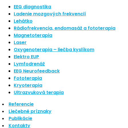
Nové polarizované svetlo
EEG diagnostika
So psoriázou netreba žiť
Ladenie mozgových frekvencií
Rozšírenie služieb
Lehátko
Hudba a vývoj mozgu
Rádiofrekvencia, endomasáž a fototerapia
Magnetoterapia
Najnovšie komentáre
Laser
Oxygenoterapia – liečba kyslíkom
Žiadne komentáre na zobrazenie.
Elektro EUP
Archív
Lymfodrenáž
EEG Neurofeedback
september 2021
Fototerapia
apríl 2021
Kryoterapia
august 2020
Ultrazvuková terapia
Kategórie
Referencie
Liečebné príznaky
Nezaradené
Publikácie
Skin Care
Kontakty
Zdravý štýl