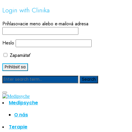
Login with Clinika
Prihlasovacie meno alebo e-mailová adresa
Heslo
Zapamätať
Blog
Medipsyche
Hľadať
Hľadať
O nás
Najnovšie články
Terapie