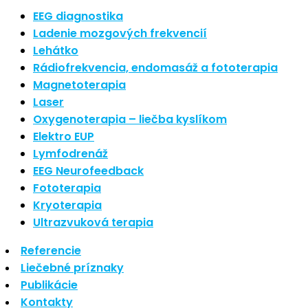
Nové polarizované svetlo
EEG diagnostika
So psoriázou netreba žiť
Ladenie mozgových frekvencií
Rozšírenie služieb
Lehátko
Hudba a vývoj mozgu
Rádiofrekvencia, endomasáž a fototerapia
Magnetoterapia
Najnovšie komentáre
Laser
Oxygenoterapia – liečba kyslíkom
Žiadne komentáre na zobrazenie.
Elektro EUP
Archív
Lymfodrenáž
EEG Neurofeedback
september 2021
Fototerapia
apríl 2021
Kryoterapia
august 2020
Ultrazvuková terapia
Kategórie
Referencie
Liečebné príznaky
Nezaradené
Publikácie
Skin Care
Kontakty
Zdravý štýl