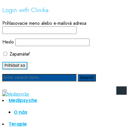
Login with Clinika
Prihlasovacie meno alebo e-mailová adresa
Heslo
Zapamätať
Blog
Medipsyche
Hľadať
Hľadať
O nás
Najnovšie články
Terapie