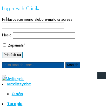
Login with Clinika
Prihlasovacie meno alebo e-mailová adresa
Heslo
Zapamätať
Blog
Medipsyche
Hľadať
Hľadať
O nás
Najnovšie články
Terapie