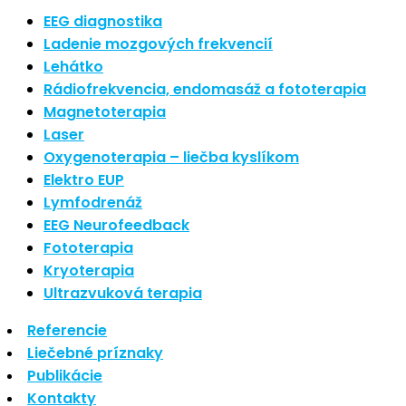
Nové polarizované svetlo
EEG diagnostika
So psoriázou netreba žiť
Ladenie mozgových frekvencií
Rozšírenie služieb
Lehátko
Hudba a vývoj mozgu
Rádiofrekvencia, endomasáž a fototerapia
Magnetoterapia
Najnovšie komentáre
Laser
Oxygenoterapia – liečba kyslíkom
Žiadne komentáre na zobrazenie.
Elektro EUP
Archív
Lymfodrenáž
EEG Neurofeedback
september 2021
Fototerapia
apríl 2021
Kryoterapia
august 2020
Ultrazvuková terapia
Kategórie
Referencie
Liečebné príznaky
Nezaradené
Publikácie
Skin Care
Kontakty
Zdravý štýl