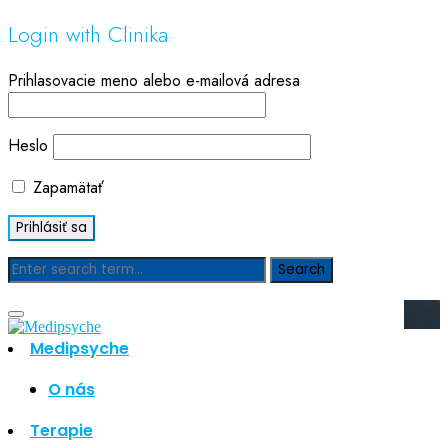
Login with Clinika
Prihlasovacie meno alebo e-mailová adresa
Heslo
Zapamätať
Blog
Medipsyche
Hľadať
Hľadať
O nás
Najnovšie články
Terapie