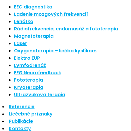
Nové polarizované svetlo
EEG diagnostika
So psoriázou netreba žiť
Ladenie mozgových frekvencií
Rozšírenie služieb
Lehátko
Hudba a vývoj mozgu
Rádiofrekvencia, endomasáž a fototerapia
Magnetoterapia
Najnovšie komentáre
Laser
Oxygenoterapia – liečba kyslíkom
Žiadne komentáre na zobrazenie.
Elektro EUP
Archív
Lymfodrenáž
EEG Neurofeedback
september 2021
Fototerapia
apríl 2021
Kryoterapia
august 2020
Ultrazvuková terapia
Kategórie
Referencie
Liečebné príznaky
Nezaradené
Publikácie
Skin Care
Kontakty
Zdravý štýl