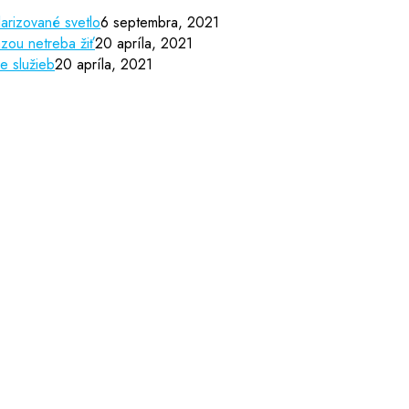
arizované svetlo
6 septembra, 2021
zou netreba žiť
20 apríla, 2021
e služieb
20 apríla, 2021