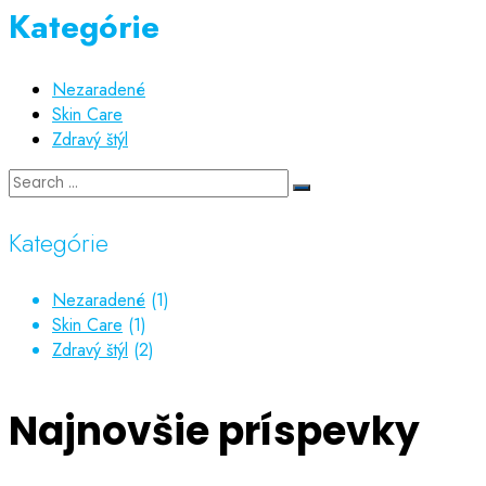
Kategórie
Nezaradené
Skin Care
Zdravý štýl
Kategórie
Nezaradené
(1)
Skin Care
(1)
Zdravý štýl
(2)
Najnovšie príspevky