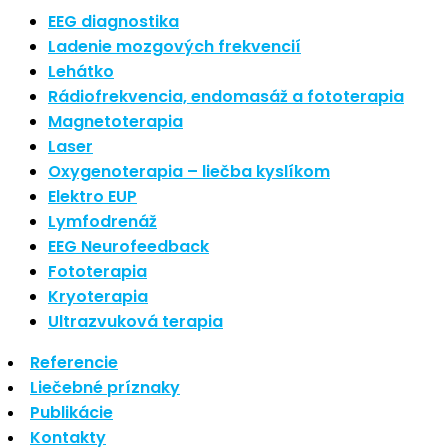
Najnovšie články
EEG diagnostika
Ladenie mozgových frekvencií
Lehátko
Nové polarizované svetlo
Rádiofrekvencia, endomasáž a fototerapia
So psoriázou netreba žiť
Magnetoterapia
Rozšírenie služieb
Hudba a vývoj mozgu
Laser
Oxygenoterapia – liečba kyslíkom
Najnovšie komentáre
Elektro EUP
Lymfodrenáž
EEG Neurofeedback
Žiadne komentáre na zobrazenie.
Fototerapia
Kryoterapia
Archív
Ultrazvuková terapia
Referencie
september 2021
Liečebné príznaky
apríl 2021
Publikácie
august 2020
Kontakty