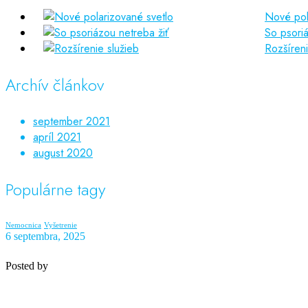
Nové pol
So psoriá
Rozšíreni
Archív článkov
september 2021
apríl 2021
august 2020
Populárne tagy
Nemocnica
Vyšetrenie
6 septembra, 2025
Posted by