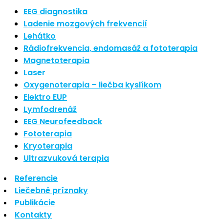
Nové polarizované svetlo
EEG diagnostika
So psoriázou netreba žiť
Ladenie mozgových frekvencií
Rozšírenie služieb
Lehátko
Hudba a vývoj mozgu
Rádiofrekvencia, endomasáž a fototerapia
Magnetoterapia
Najnovšie komentáre
Laser
Oxygenoterapia – liečba kyslíkom
Žiadne komentáre na zobrazenie.
Elektro EUP
Archív
Lymfodrenáž
EEG Neurofeedback
september 2021
Fototerapia
apríl 2021
Kryoterapia
august 2020
Ultrazvuková terapia
Kategórie
Referencie
Liečebné príznaky
Nezaradené
Publikácie
Skin Care
Kontakty
Zdravý štýl