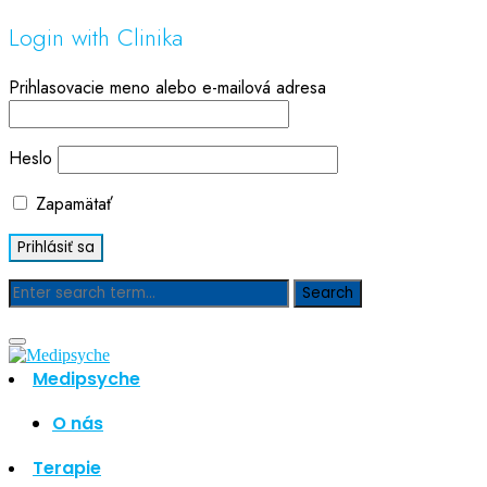
Login with Clinika
Prihlasovacie meno alebo e-mailová adresa
Heslo
Zapamätať
Blog
Medipsyche
Hľadať
Hľadať
O nás
Najnovšie články
Terapie